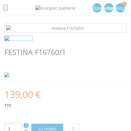
0

phone
person
shopping_ca
FESTINA F16760/1
139,00 €
TTC
AU PANIER