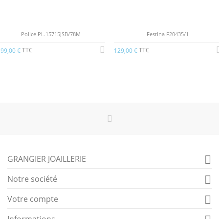
Police PL.15715JSB/78M
Festina F20435/1
TTC
TTC
99,00 €
129,00 €
GRANGIER JOAILLERIE

Notre société

Votre compte

Informations