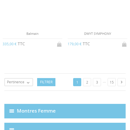
Balmain
DWYT SYMPHONY
TTC
TTC
335,00 €
179,00 €
…
Pertinence
FILTRER

1
2
3
15

Montres Femme