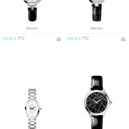
Balmain
Balmain
TTC
TTC
350,00 €
400,00 €