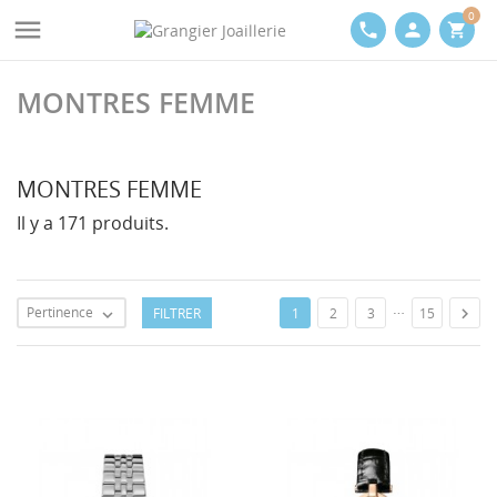
0

phone
person
shopping_cart
MONTRES FEMME
MONTRES FEMME
Il y a 171 produits.
…
Pertinence
FILTRER

1
2
3
15
