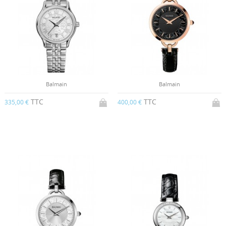
Balmain
Balmain
TTC
TTC
335,00 €
400,00 €