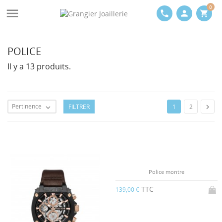
0

phone
person
shopping_cart
POLICE
Il y a 13 produits.
Pertinence
FILTRER

1
2

Police montre
TTC
139,00 €