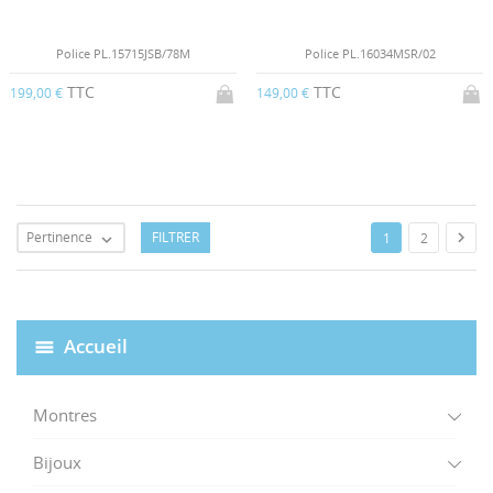
Police PL.15715JSB/78M
Police PL.16034MSR/02
TTC
TTC
199,00 €
149,00 €
Pertinence
FILTRER

1
2

Accueil
Montres
Bijoux