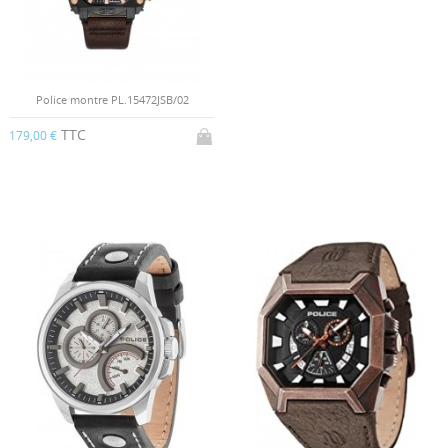
Police montre PL.15472JSB/02
TTC
179,00 €