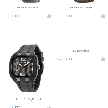
Police 14799JS-04
Police 13837JSQBR
TTC
TTC
169,00 €
199,00 €
Police coffret
TTC
199,00 €
Police PL13889JPBU-61
TTC
129,00 €