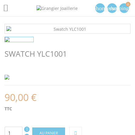
0

phone
person
shopping_ca
SWATCH YLC1001
90,00 €
TTC
AU PANIER