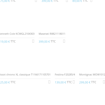
TTC
TTC
TTC
75,00 €
399,00 €
89,00 €
Kenneth Cole KCWGL2104303
Maserati R8821118011
TTC
TTC
19,00 €
399,00 €
issot chrono XL classique T1166171105701
Festina F20285/4
Montignac MOW101
TTC
TTC
TTC
25,00 €
139,00 €
299,00 €