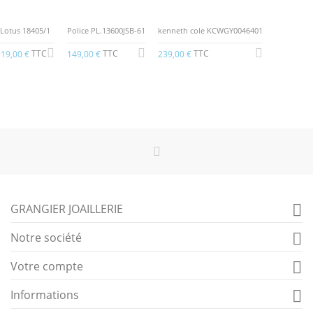
Lotus 18405/1
Police PL.13600JSB-61
kenneth cole KCWGY0046401
TTC
TTC
TTC
19,00 €
149,00 €
239,00 €
GRANGIER JOAILLERIE

Notre société

Votre compte

Informations
