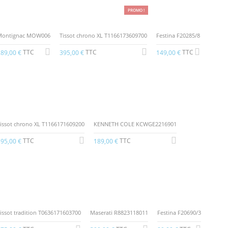
PROMO !
Montignac MOW006
Tissot chrono XL T1166173609700
Festina F20285/8
TTC
TTC
TTC
89,00 €
395,00 €
149,00 €
issot chrono XL T1166171609200
KENNETH COLE KCWGE2216901
TTC
TTC
95,00 €
189,00 €
issot tradition T0636171603700
Maserati R8823118011
Festina F20690/3