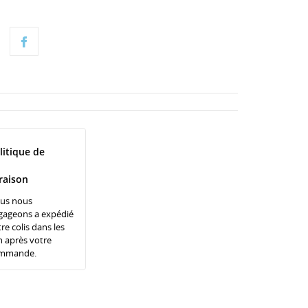
litique de
vraison
us nous
gageons a expédié
re colis dans les
h après votre
mmande.