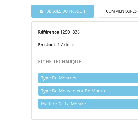
DÉTAILS DU PRODUIT
COMMENTAIRES
Référence
12501836
En stock
1 Article
FICHE TECHNIQUE
Type De Montres
Type De Mouvement De Montre
Matière De La Montre