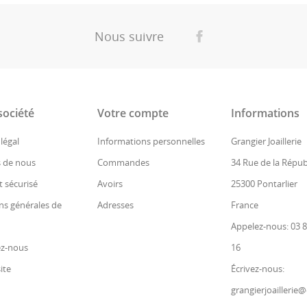
Nous suivre
société
Votre compte
Informations
légal
Informations personnelles
Grangier Joaillerie
 de nous
Commandes
34 Rue de la Répub
 sécurisé
Avoirs
25300 Pontarlier
ns générales de
Adresses
France
Appelez-nous: 03 8
ez-nous
16
ite
Écrivez-nous:
grangierjoaillerie@