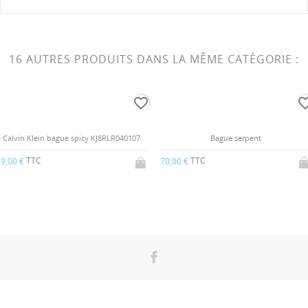
16 AUTRES PRODUITS DANS LA MÊME CATÉGORIE :
favorite_border
favorite_b
Calvin Klein bague spicy KJ8RLR040107
Bague serpent
TTC
TTC
9,00 €
70,00 €